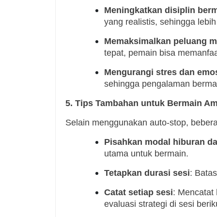
Meningkatkan disiplin ber
yang realistis, sehingga lebi
Memaksimalkan peluang 
tepat, pemain bisa memanfa
Mengurangi stres dan emo
sehingga pengalaman berma
5. Tips Tambahan untuk Bermain Am
Selain menggunakan auto-stop, bebera
Pisahkan modal hiburan dar
utama untuk bermain.
Tetapkan durasi sesi
: Bata
Catat setiap sesi
: Mencatat
evaluasi strategi di sesi beri