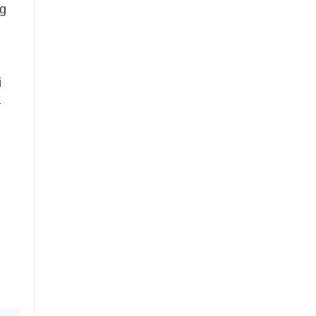
ng
i
k