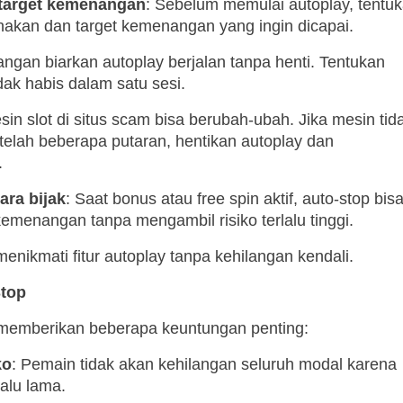
 target kemenangan
: Sebelum memulai autoplay, tentu
nakan dan target kemenangan yang ingin dicapai.
Jangan biarkan autoplay berjalan tanpa henti. Tentukan
dak habis dalam satu sesi.
sin slot di situs scam bisa berubah-ubah. Jika mesin tid
lah beberapa putaran, hentikan autoplay dan
.
ara bijak
: Saat bonus atau free spin aktif, auto-stop bis
enangan tanpa mengambil risiko terlalu tinggi.
menikmati fitur autoplay tanpa kehilangan kendali.
top
 memberikan beberapa keuntungan penting:
ko
: Pemain tidak akan kehilangan seluruh modal karena
lalu lama.