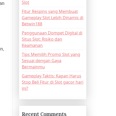
Slot
an
Fitur Respins yang Membuat
Gameplay Slot Lebih Dinamis di
Betwin188
Penggunaan Dompet Digital di
Situs Slot: Risiko dan
Keamanan
n,
Tips Memilih Promo Slot yang
Sesuai dengan Gaya
Bermainmu
Gameplay Taktis: Kapan Harus
Stop Beli Fitur di Slot gacor hari
ini?
Recent Comments