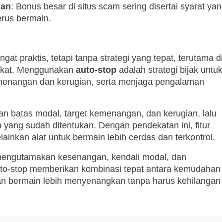
han
: Bonus besar di situs scam sering disertai syarat ya
erus bermain.
gat praktis, tetapi tanpa strategi yang tepat, terutama d
ingkat. Menggunakan
auto-stop
adalah strategi bijak untu
menangan dan kerugian, serta menjaga pengalaman
apkan batas modal, target kemenangan, dan kerugian, lalu
n yang sudah ditentukan. Dengan pendekatan ini, fitur
lainkan alat untuk bermain lebih cerdas dan terkontrol.
p mengutamakan kesenangan, kendali modal, dan
uto-stop memberikan kombinasi tepat antara kemudahan
 bermain lebih menyenangkan tanpa harus kehilangan