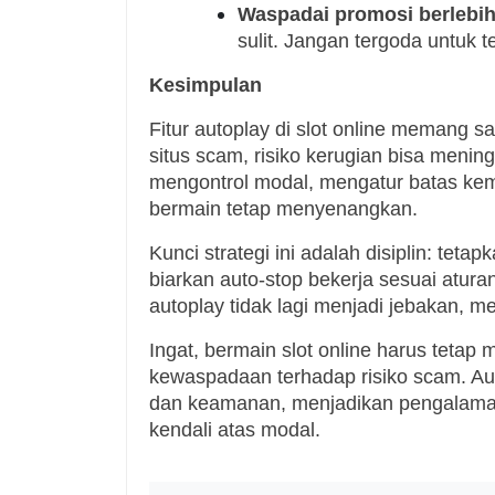
Waspadai promosi berlebi
sulit. Jangan tergoda untuk t
Kesimpulan
Fitur autoplay di slot online memang san
situs scam, risiko kerugian bisa men
mengontrol modal, mengatur batas ke
bermain tetap menyenangkan.
Kunci strategi ini adalah disiplin: tet
biarkan auto-stop bekerja sesuai atura
autoplay tidak lagi menjadi jebakan, me
Ingat, bermain slot online harus teta
kewaspadaan terhadap risiko scam. A
dan keamanan, menjadikan pengalaman
kendali atas modal.