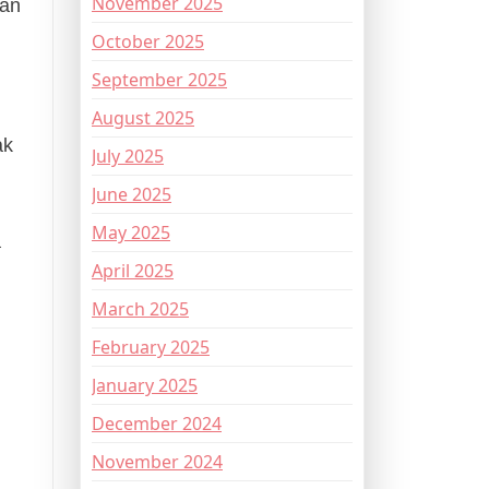
November 2025
kan
October 2025
September 2025
August 2025
ak
July 2025
June 2025
May 2025
a
April 2025
March 2025
February 2025
January 2025
December 2024
November 2024