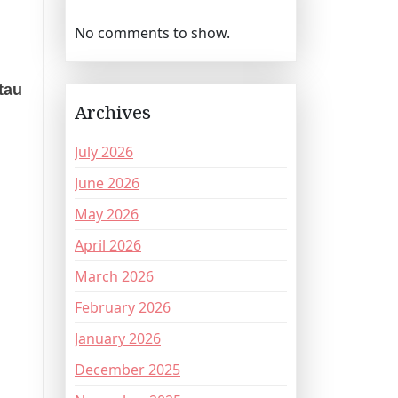
No comments to show.
tau
Archives
July 2026
June 2026
May 2026
April 2026
March 2026
February 2026
January 2026
December 2025