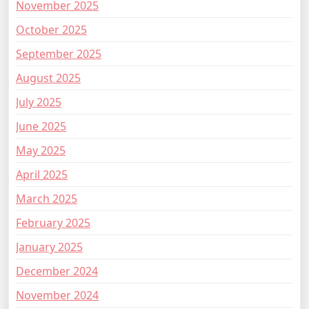
November 2025
October 2025
September 2025
August 2025
July 2025
June 2025
May 2025
April 2025
March 2025
February 2025
January 2025
December 2024
November 2024