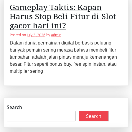
Gameplay Taktis: Kapan
Harus Stop Beli Fitur di Slot
gacor hari ini?
Posted on
July 3, 2026
by
admin
Dalam dunia permainan digital berbasis peluang,
banyak pemain sering merasa bahwa membeli fitur
tambahan adalah jalan pintas menuju kemenangan
besar. Fitur seperti bonus buy, free spin instan, atau
multiplier sering
Search
Search