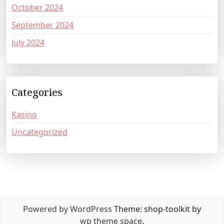
October 2024
September 2024
July 2024
Categories
Kasino
Uncategorized
Powered by WordPress
Theme: shop-toolkit by
wp theme space
.