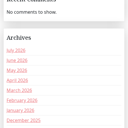
No comments to show.
Archives
July 2026
June 2026
May 2026
April 2026
March 2026
February 2026
January 2026
December 2025