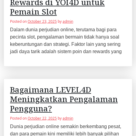
Rewards di YOI4D untuk
Pemain Slot
Posted on
October 23, 2025
by
admin
Dalam dunia perjudian online, terutama bagi para
pecinta slot, pengalaman bermain tidak hanya soal
keberuntungan dan strategi. Faktor lain yang sering
jadi daya tarik adalah sistem poin dan rewards yang
Bagaimana LEVEL4D
Meningkatkan Pengalaman
Pengguna?
Posted on
October 22, 2025
by
admin
Dunia perjudian online semakin berkembang pesat,
dan para pemain kini memiliki lebih banyak pilihan