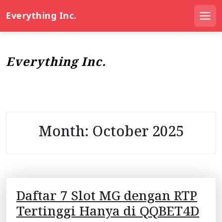
S
Everything Inc.
k
Men
i
p
t
Everything Inc.
o
c
o
n
t
e
Month:
October 2025
n
t
Daftar 7 Slot MG dengan RTP
Tertinggi Hanya di QQBET4D