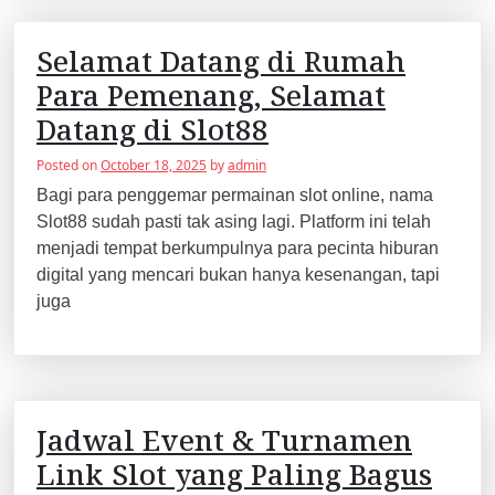
Selamat Datang di Rumah
Para Pemenang, Selamat
Datang di Slot88
Posted on
October 18, 2025
by
admin
Bagi para penggemar permainan slot online, nama
Slot88 sudah pasti tak asing lagi. Platform ini telah
menjadi tempat berkumpulnya para pecinta hiburan
digital yang mencari bukan hanya kesenangan, tapi
juga
Jadwal Event & Turnamen
Link Slot yang Paling Bagus