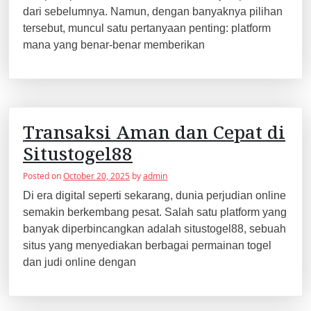
dari sebelumnya. Namun, dengan banyaknya pilihan
tersebut, muncul satu pertanyaan penting: platform
mana yang benar-benar memberikan
Transaksi Aman dan Cepat di
Situstogel88
Posted on
October 20, 2025
by
admin
Di era digital seperti sekarang, dunia perjudian online
semakin berkembang pesat. Salah satu platform yang
banyak diperbincangkan adalah situstogel88, sebuah
situs yang menyediakan berbagai permainan togel
dan judi online dengan