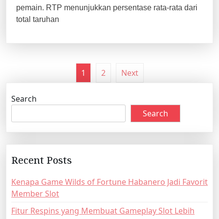
pemain. RTP menunjukkan persentase rata-rata dari
total taruhan
1
2
Next
P
o
Search
s
Search
t
s
p
Recent Posts
a
g
Kenapa Game Wilds of Fortune Habanero Jadi Favorit
Member Slot
i
n
Fitur Respins yang Membuat Gameplay Slot Lebih