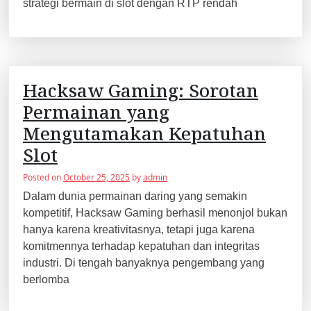
strategi bermain di slot dengan RTP rendah
Hacksaw Gaming: Sorotan
Permainan yang
Mengutamakan Kepatuhan
Slot
Posted on
October 25, 2025
by
admin
Dalam dunia permainan daring yang semakin
kompetitif, Hacksaw Gaming berhasil menonjol bukan
hanya karena kreativitasnya, tetapi juga karena
komitmennya terhadap kepatuhan dan integritas
industri. Di tengah banyaknya pengembang yang
berlomba