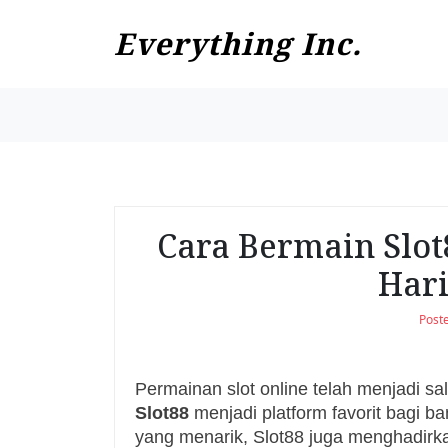
S
Everything Inc.
k
i
p
t
o
c
o
n
t
Cara Bermain Slot
e
Har
n
t
Post
Permainan slot online telah menjadi sal
Slot88
menjadi platform favorit bagi 
yang menarik, Slot88 juga menghadir