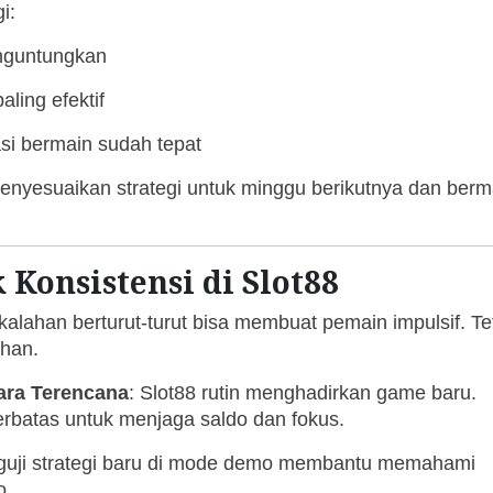
i:
nguntungkan
ling efektif
si bermain sudah tepat
enyesuaikan strategi untuk minggu berikutnya dan berm
Konsistensi di Slot88
kalahan berturut-turut bisa membuat pemain impulsif. Te
uhan.
ara Terencana
: Slot88 rutin menghadirkan game baru.
rbatas untuk menjaga saldo dan fokus.
guji strategi baru di mode demo membantu memahami
o.