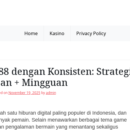
Home
Kasino
Privacy Policy
88 dengan Konsisten: Strateg
ian + Mingguan
ed on
November 19, 2025
by
admin
ah satu hiburan digital paling populer di Indonesia, dan
banyak pemain. Selain menawarkan berbagai tema game
kan pengalaman bermain yang menantang sekaligus