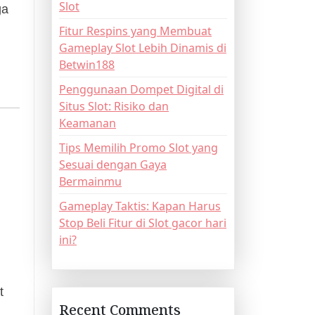
Slot
ga
Fitur Respins yang Membuat
Gameplay Slot Lebih Dinamis di
Betwin188
Penggunaan Dompet Digital di
Situs Slot: Risiko dan
Keamanan
Tips Memilih Promo Slot yang
Sesuai dengan Gaya
Bermainmu
Gameplay Taktis: Kapan Harus
Stop Beli Fitur di Slot gacor hari
ini?
t
Recent Comments