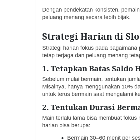
Dengan pendekatan konsisten, pemain 
peluang menang secara lebih bijak.
Strategi Harian di Slo
Strategi harian fokus pada bagaimana 
tetap terjaga dan peluang menang tetap
1. Tetapkan Batas Saldo 
Sebelum mulai bermain, tentukan jumla
Misalnya, hanya menggunakan 10% dari 
untuk terus bermain saat mengalami kek
2. Tentukan Durasi Berm
Main terlalu lama bisa membuat fokus 
harian bisa berupa:
Bermain 30–60 menit per ses