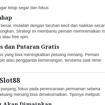
gar tetap segar dan fokus
ahap
esar, mulailah dengan taruhan kecil dan naikkan seca
tungkan. Strategi ini membantu pemain meminimalkan ri
atau free spin.
s dan Putaran Gratis
nus yang bisa meningkatkan peluang menang. Pemain
pin atau pengganda kemenangan, terutama saat ritme
Slot88
ka panjang, fokus pada perencanaan permainan selama
eluang menang bisa dimaksimalkan. Tipsnya meliputi:
g Akan Dimainkan