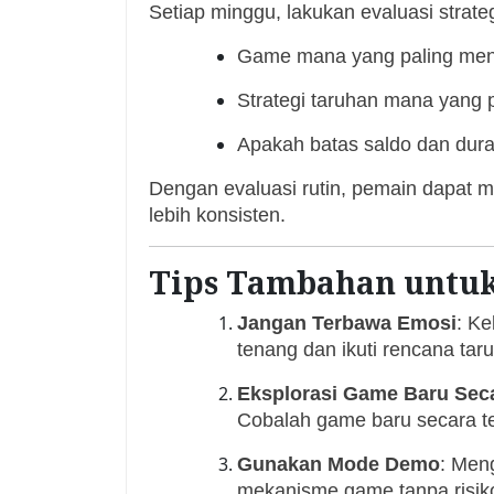
Setiap minggu, lakukan evaluasi strateg
Game mana yang paling me
Strategi taruhan mana yang pa
Apakah batas saldo dan dura
Dengan evaluasi rutin, pemain dapat m
lebih konsisten.
Tips Tambahan untuk 
Jangan Terbawa Emosi
: Ke
tenang dan ikuti rencana tar
Eksplorasi Game Baru Sec
Cobalah game baru secara te
Gunakan Mode Demo
: Men
mekanisme game tanpa risik