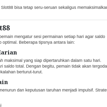
Slot88 bisa tetap seru-seruan sekaligus memaksimalka
t88
pemain mengatur sesi permainan setiap hari agar saldo
 optimal. Beberapa tipsnya antara lain:
Harian
h maksimal yang siap dipertaruhkan dalam satu hari.
saldo total. Dengan begitu, pemain tidak akan tergoda
alahan berturut-turut.
ain
menurun dan keputusan taruhan menjadi impulsif. Strate
i