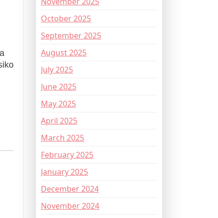
November 2025
October 2025
September 2025
August 2025
ra
siko
July 2025
June 2025
May 2025
April 2025
March 2025
February 2025
January 2025
December 2024
November 2024