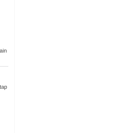
ain
tap