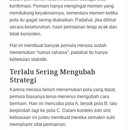
konfirmasi. Pemain hanya mengingat momen yang
mendukung keyakinannya, sementara momen ketika
pola itu gagal sering diabaikan. Padahal, jika dilihat
secara keseluruhan, hasil permainan tetap acak dan
tidak konsisten.
Hal ini membuat banyak pemula merasa sudah
menemukan “rumus rahasia”, padahal itu hanya
kebetulan statistik.
Terlalu Sering Mengubah
Strategi
Karena merasa belum menemukan pola yang tepat,
pemula biasanya terus-menerus mengubah cara
bermain. Hari ini mencoba pola A, besok pola B, lalu
berpindah lagi ke pola C. Dalam konteks
toto slot
,
kebiasaan ini justru membuat mereka semakin sulit
memahami sifat permainan.