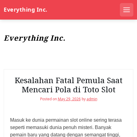
S
Everything Inc.
k
Men
i
p
t
Everything Inc.
o
c
o
n
t
e
Kesalahan Fatal Pemula Saat
n
Mencari Pola di Toto Slot
t
Posted on
May 29, 2026
by
admin
Masuk ke dunia permainan slot online sering terasa
seperti memasuki dunia penuh misteri. Banyak
pemain baru yang datang dengan semangat tinggi,