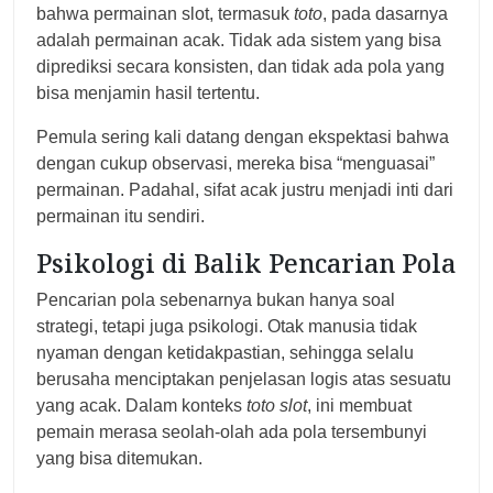
bahwa permainan slot, termasuk
toto
, pada dasarnya
adalah permainan acak. Tidak ada sistem yang bisa
diprediksi secara konsisten, dan tidak ada pola yang
bisa menjamin hasil tertentu.
Pemula sering kali datang dengan ekspektasi bahwa
dengan cukup observasi, mereka bisa “menguasai”
permainan. Padahal, sifat acak justru menjadi inti dari
permainan itu sendiri.
Psikologi di Balik Pencarian Pola
Pencarian pola sebenarnya bukan hanya soal
strategi, tetapi juga psikologi. Otak manusia tidak
nyaman dengan ketidakpastian, sehingga selalu
berusaha menciptakan penjelasan logis atas sesuatu
yang acak. Dalam konteks
toto slot
, ini membuat
pemain merasa seolah-olah ada pola tersembunyi
yang bisa ditemukan.