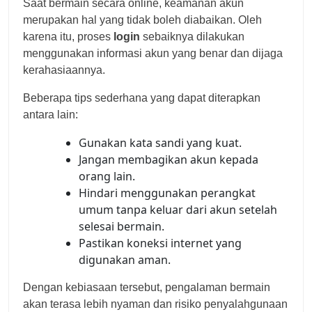
Saat bermain secara online, keamanan akun
merupakan hal yang tidak boleh diabaikan. Oleh
karena itu, proses
login
sebaiknya dilakukan
menggunakan informasi akun yang benar dan dijaga
kerahasiaannya.
Beberapa tips sederhana yang dapat diterapkan
antara lain:
Gunakan kata sandi yang kuat.
Jangan membagikan akun kepada
orang lain.
Hindari menggunakan perangkat
umum tanpa keluar dari akun setelah
selesai bermain.
Pastikan koneksi internet yang
digunakan aman.
Dengan kebiasaan tersebut, pengalaman bermain
akan terasa lebih nyaman dan risiko penyalahgunaan