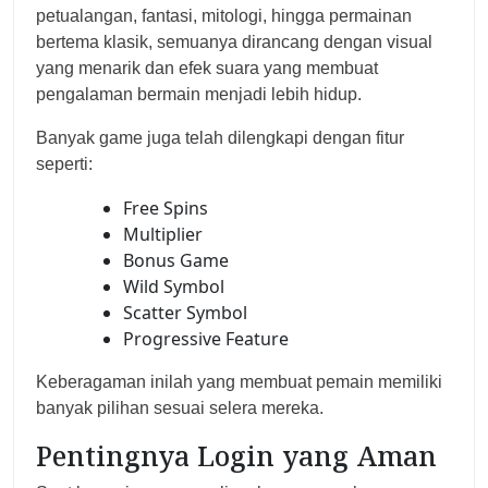
petualangan, fantasi, mitologi, hingga permainan
bertema klasik, semuanya dirancang dengan visual
yang menarik dan efek suara yang membuat
pengalaman bermain menjadi lebih hidup.
Banyak game juga telah dilengkapi dengan fitur
seperti:
Free Spins
Multiplier
Bonus Game
Wild Symbol
Scatter Symbol
Progressive Feature
Keberagaman inilah yang membuat pemain memiliki
banyak pilihan sesuai selera mereka.
Pentingnya Login yang Aman