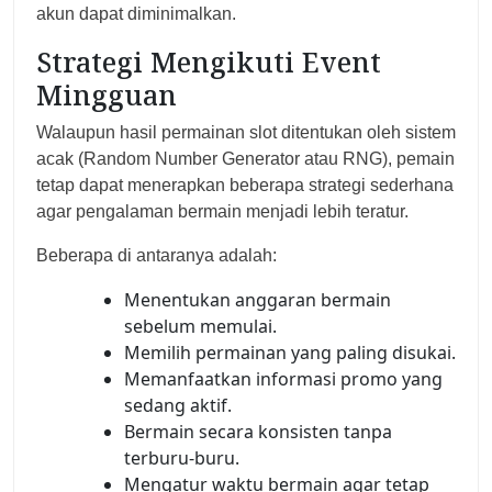
akun dapat diminimalkan.
Strategi Mengikuti Event
Mingguan
Walaupun hasil permainan slot ditentukan oleh sistem
acak (Random Number Generator atau RNG), pemain
tetap dapat menerapkan beberapa strategi sederhana
agar pengalaman bermain menjadi lebih teratur.
Beberapa di antaranya adalah:
Menentukan anggaran bermain
sebelum memulai.
Memilih permainan yang paling disukai.
Memanfaatkan informasi promo yang
sedang aktif.
Bermain secara konsisten tanpa
terburu-buru.
Mengatur waktu bermain agar tetap