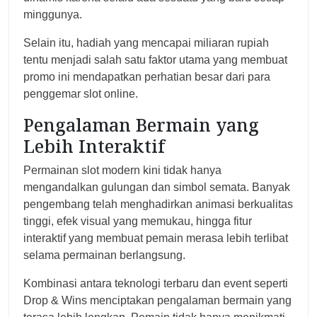
minggunya.
Selain itu, hadiah yang mencapai miliaran rupiah
tentu menjadi salah satu faktor utama yang membuat
promo ini mendapatkan perhatian besar dari para
penggemar slot online.
Pengalaman Bermain yang
Lebih Interaktif
Permainan slot modern kini tidak hanya
mengandalkan gulungan dan simbol semata. Banyak
pengembang telah menghadirkan animasi berkualitas
tinggi, efek visual yang memukau, hingga fitur
interaktif yang membuat pemain merasa lebih terlibat
selama permainan berlangsung.
Kombinasi antara teknologi terbaru dan event seperti
Drop & Wins menciptakan pengalaman bermain yang