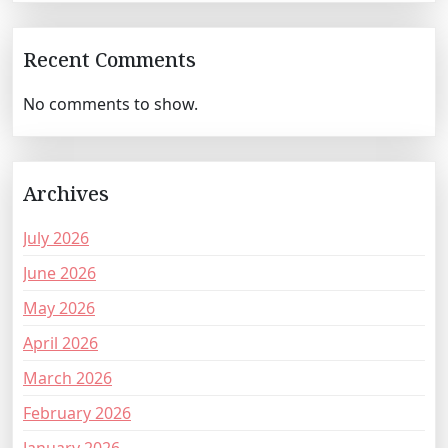
Recent Comments
No comments to show.
Archives
July 2026
June 2026
May 2026
April 2026
March 2026
February 2026
January 2026