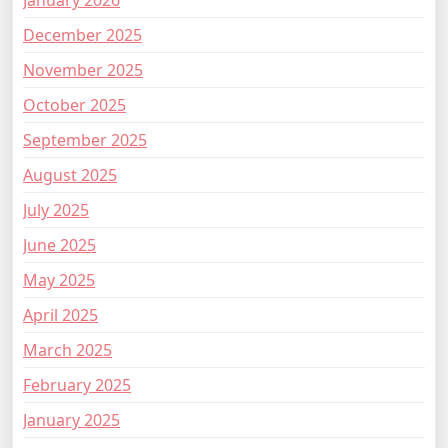
December 2025
November 2025
October 2025
September 2025
August 2025
July 2025
June 2025
May 2025
April 2025
March 2025
February 2025
January 2025