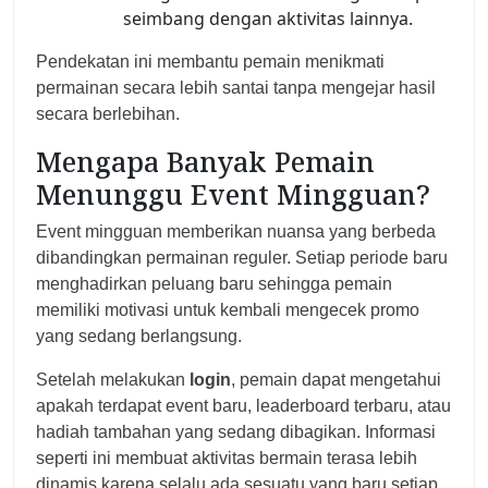
seimbang dengan aktivitas lainnya.
Pendekatan ini membantu pemain menikmati
permainan secara lebih santai tanpa mengejar hasil
secara berlebihan.
Mengapa Banyak Pemain
Menunggu Event Mingguan?
Event mingguan memberikan nuansa yang berbeda
dibandingkan permainan reguler. Setiap periode baru
menghadirkan peluang baru sehingga pemain
memiliki motivasi untuk kembali mengecek promo
yang sedang berlangsung.
Setelah melakukan
login
, pemain dapat mengetahui
apakah terdapat event baru, leaderboard terbaru, atau
hadiah tambahan yang sedang dibagikan. Informasi
seperti ini membuat aktivitas bermain terasa lebih
dinamis karena selalu ada sesuatu yang baru setiap