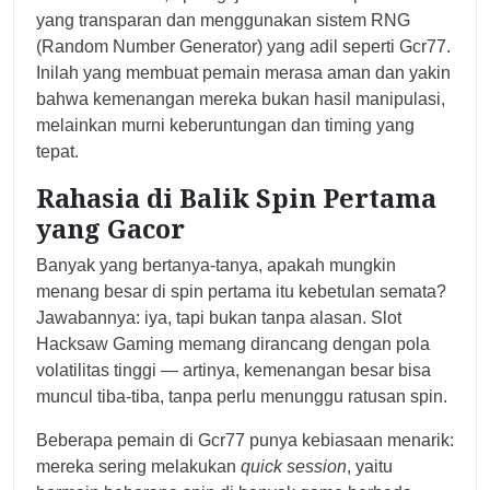
yang transparan dan menggunakan sistem RNG
(Random Number Generator) yang adil seperti Gcr77.
Inilah yang membuat pemain merasa aman dan yakin
bahwa kemenangan mereka bukan hasil manipulasi,
melainkan murni keberuntungan dan timing yang
tepat.
Rahasia di Balik Spin Pertama
yang Gacor
Banyak yang bertanya-tanya, apakah mungkin
menang besar di spin pertama itu kebetulan semata?
Jawabannya: iya, tapi bukan tanpa alasan. Slot
Hacksaw Gaming memang dirancang dengan pola
volatilitas tinggi — artinya, kemenangan besar bisa
muncul tiba-tiba, tanpa perlu menunggu ratusan spin.
Beberapa pemain di Gcr77 punya kebiasaan menarik:
mereka sering melakukan
quick session
, yaitu