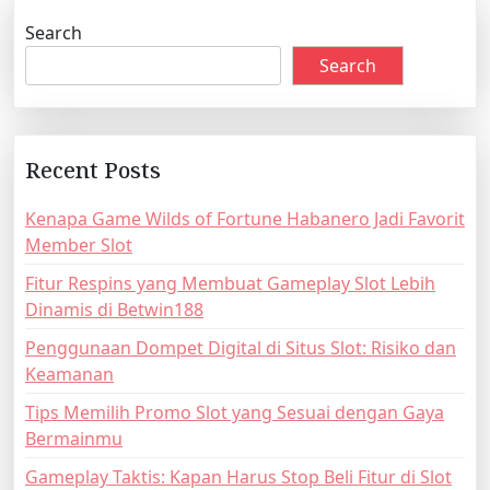
a
Search
v
Search
i
g
a
Recent Posts
t
i
Kenapa Game Wilds of Fortune Habanero Jadi Favorit
Member Slot
o
n
Fitur Respins yang Membuat Gameplay Slot Lebih
Dinamis di Betwin188
Penggunaan Dompet Digital di Situs Slot: Risiko dan
Keamanan
Tips Memilih Promo Slot yang Sesuai dengan Gaya
Bermainmu
Gameplay Taktis: Kapan Harus Stop Beli Fitur di Slot