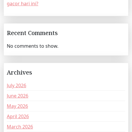
gacor hari ini?
Recent Comments
No comments to show.
Archives
July 2026
June 2026
May 2026
April 2026
March 2026