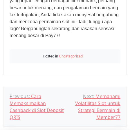
yang tepat. Dengan berbagai fitur menarik, peluang
besar untuk menang, dan pengalaman bermain yang
tak terlupakan, Anda tidak akan menyesal bergabung
dan mencoba permainan slot ini. Jadi, tunggu apa
lagi? Bergabunglah sekarang dan rasakan sensasi
menang besar di Pay77!
Posted in
Uncategorized
P
Previous:
Cara
Next:
Memahami
Memaksimalkan
Volatilitas Slot untuk
o
Cashback di Slot Deposit
Strategi Bermain di
s
QRIS
Member77
t