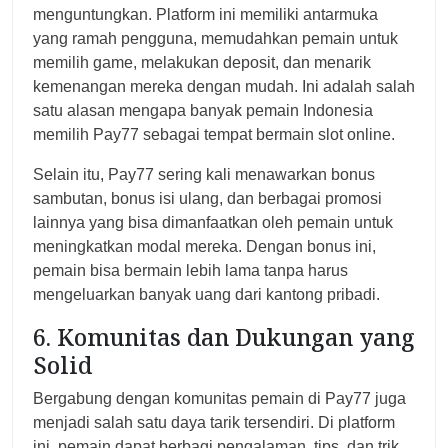
menguntungkan. Platform ini memiliki antarmuka
yang ramah pengguna, memudahkan pemain untuk
memilih game, melakukan deposit, dan menarik
kemenangan mereka dengan mudah. Ini adalah salah
satu alasan mengapa banyak pemain Indonesia
memilih Pay77 sebagai tempat bermain slot online.
Selain itu, Pay77 sering kali menawarkan bonus
sambutan, bonus isi ulang, dan berbagai promosi
lainnya yang bisa dimanfaatkan oleh pemain untuk
meningkatkan modal mereka. Dengan bonus ini,
pemain bisa bermain lebih lama tanpa harus
mengeluarkan banyak uang dari kantong pribadi.
6. Komunitas dan Dukungan yang
Solid
Bergabung dengan komunitas pemain di Pay77 juga
menjadi salah satu daya tarik tersendiri. Di platform
ini, pemain dapat berbagi pengalaman, tips, dan trik