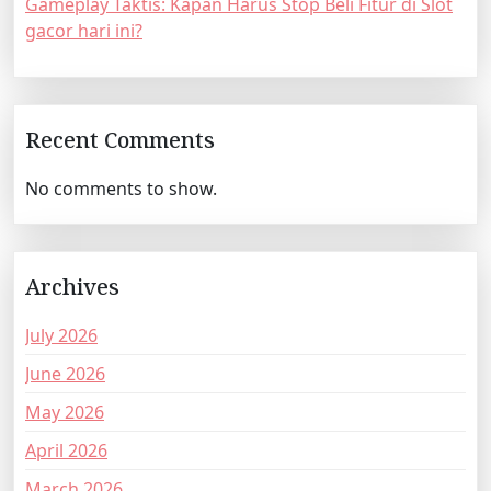
Gameplay Taktis: Kapan Harus Stop Beli Fitur di Slot
gacor hari ini?
Recent Comments
No comments to show.
Archives
July 2026
June 2026
May 2026
April 2026
March 2026