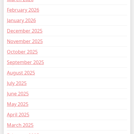
February 2026
January 2026
December 2025
November 2025
October 2025
September 2025
August 2025
July 2025
June 2025
May 2025
April 2025
March 2025