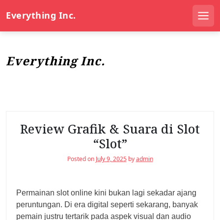
S
Everything Inc.
k
Men
i
p
t
Everything Inc.
o
c
o
n
t
e
Review Grafik & Suara di Slot
n
“Slot”
t
Posted on
July 9, 2025
by
admin
Permainan slot online kini bukan lagi sekadar ajang
peruntungan. Di era digital seperti sekarang, banyak
pemain justru tertarik pada aspek visual dan audio