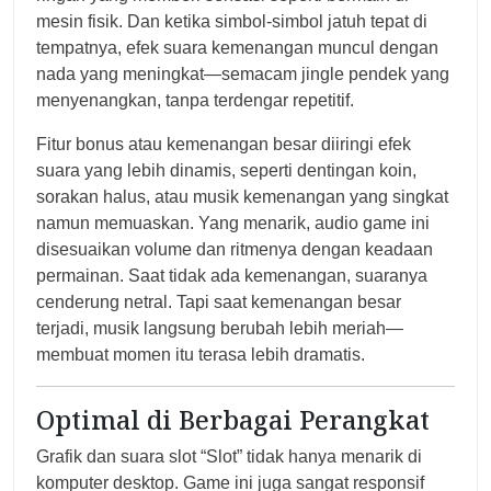
mesin fisik. Dan ketika simbol-simbol jatuh tepat di
tempatnya, efek suara kemenangan muncul dengan
nada yang meningkat—semacam jingle pendek yang
menyenangkan, tanpa terdengar repetitif.
Fitur bonus atau kemenangan besar diiringi efek
suara yang lebih dinamis, seperti dentingan koin,
sorakan halus, atau musik kemenangan yang singkat
namun memuaskan. Yang menarik, audio game ini
disesuaikan volume dan ritmenya dengan keadaan
permainan. Saat tidak ada kemenangan, suaranya
cenderung netral. Tapi saat kemenangan besar
terjadi, musik langsung berubah lebih meriah—
membuat momen itu terasa lebih dramatis.
Optimal di Berbagai Perangkat
Grafik dan suara slot “Slot” tidak hanya menarik di
komputer desktop. Game ini juga sangat responsif