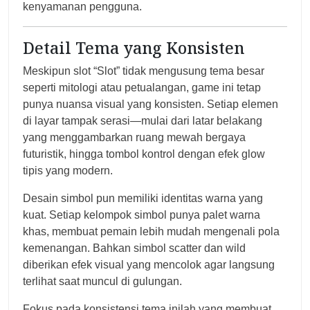
kenyamanan pengguna.
Detail Tema yang Konsisten
Meskipun slot “Slot” tidak mengusung tema besar
seperti mitologi atau petualangan, game ini tetap
punya nuansa visual yang konsisten. Setiap elemen
di layar tampak serasi—mulai dari latar belakang
yang menggambarkan ruang mewah bergaya
futuristik, hingga tombol kontrol dengan efek glow
tipis yang modern.
Desain simbol pun memiliki identitas warna yang
kuat. Setiap kelompok simbol punya palet warna
khas, membuat pemain lebih mudah mengenali pola
kemenangan. Bahkan simbol scatter dan wild
diberikan efek visual yang mencolok agar langsung
terlihat saat muncul di gulungan.
Fokus pada konsistensi tema inilah yang membuat