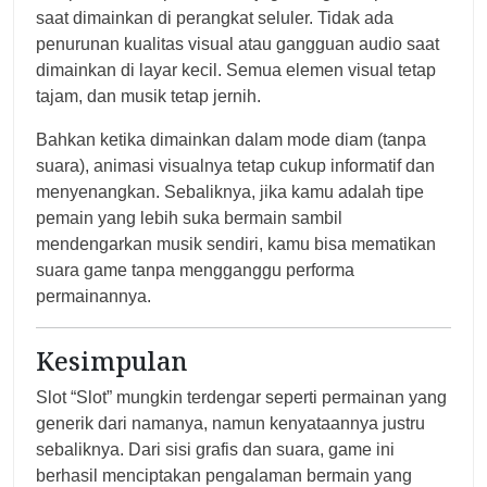
saat dimainkan di perangkat seluler. Tidak ada
penurunan kualitas visual atau gangguan audio saat
dimainkan di layar kecil. Semua elemen visual tetap
tajam, dan musik tetap jernih.
Bahkan ketika dimainkan dalam mode diam (tanpa
suara), animasi visualnya tetap cukup informatif dan
menyenangkan. Sebaliknya, jika kamu adalah tipe
pemain yang lebih suka bermain sambil
mendengarkan musik sendiri, kamu bisa mematikan
suara game tanpa mengganggu performa
permainannya.
Kesimpulan
Slot “Slot” mungkin terdengar seperti permainan yang
generik dari namanya, namun kenyataannya justru
sebaliknya. Dari sisi grafis dan suara, game ini
berhasil menciptakan pengalaman bermain yang