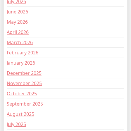
July 2026
June 2026
May 2026
April 2026
March 2026
February 2026
January 2026
December 2025
November 2025
October 2025
September 2025
August 2025
July 2025