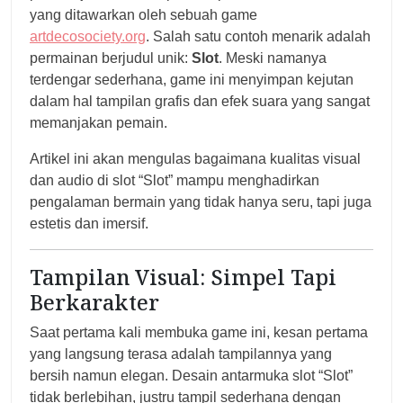
yang ditawarkan oleh sebuah game
artdecosociety.org
. Salah satu contoh menarik adalah
permainan berjudul unik:
Slot
. Meski namanya
terdengar sederhana, game ini menyimpan kejutan
dalam hal tampilan grafis dan efek suara yang sangat
memanjakan pemain.
Artikel ini akan mengulas bagaimana kualitas visual
dan audio di slot “Slot” mampu menghadirkan
pengalaman bermain yang tidak hanya seru, tapi juga
estetis dan imersif.
Tampilan Visual: Simpel Tapi
Berkarakter
Saat pertama kali membuka game ini, kesan pertama
yang langsung terasa adalah tampilannya yang
bersih namun elegan. Desain antarmuka slot “Slot”
tidak berlebihan, justru tampil sederhana dengan