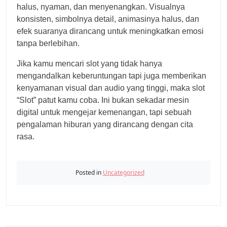
halus, nyaman, dan menyenangkan. Visualnya
konsisten, simbolnya detail, animasinya halus, dan
efek suaranya dirancang untuk meningkatkan emosi
tanpa berlebihan.
Jika kamu mencari slot yang tidak hanya
mengandalkan keberuntungan tapi juga memberikan
kenyamanan visual dan audio yang tinggi, maka slot
“Slot” patut kamu coba. Ini bukan sekadar mesin
digital untuk mengejar kemenangan, tapi sebuah
pengalaman hiburan yang dirancang dengan cita
rasa.
Posted in
Uncategorized