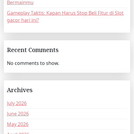
Bermainmu
Gameplay Taktis: Kapan Harus Stop Beli Fitur di Slot
gacor hari ini?
Recent Comments
No comments to show.
Archives
July 2026
June 2026
May 2026