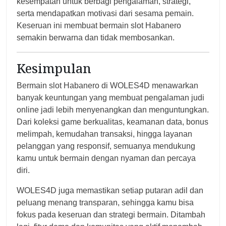
kesempatan untuk berbagi pengalaman, strategi,
serta mendapatkan motivasi dari sesama pemain.
Keseruan ini membuat bermain slot Habanero
semakin berwarna dan tidak membosankan.
Kesimpulan
Bermain slot Habanero di WOLES4D menawarkan
banyak keuntungan yang membuat pengalaman judi
online jadi lebih menyenangkan dan menguntungkan.
Dari koleksi game berkualitas, keamanan data, bonus
melimpah, kemudahan transaksi, hingga layanan
pelanggan yang responsif, semuanya mendukung
kamu untuk bermain dengan nyaman dan percaya
diri.
WOLES4D juga memastikan setiap putaran adil dan
peluang menang transparan, sehingga kamu bisa
fokus pada keseruan dan strategi bermain. Ditambah