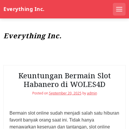
S
Everything Inc.
k
Men
i
p
t
Everything Inc.
o
c
o
n
t
e
Keuntungan Bermain Slot
n
Habanero di WOLES4D
t
Posted on
September 20, 2025
by
admin
Bermain slot online sudah menjadi salah satu hiburan
favorit banyak orang saat ini. Tidak hanya
menawarkan keseruan dan tantangan, slot online