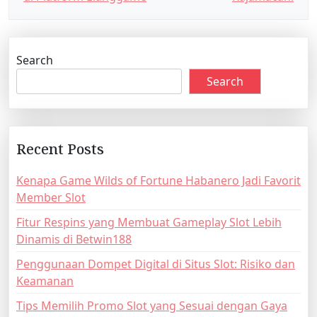
s
t
n
Search
a
Search
v
i
g
Recent Posts
a
t
Kenapa Game Wilds of Fortune Habanero Jadi Favorit
i
Member Slot
o
Fitur Respins yang Membuat Gameplay Slot Lebih
n
Dinamis di Betwin188
Penggunaan Dompet Digital di Situs Slot: Risiko dan
Keamanan
Tips Memilih Promo Slot yang Sesuai dengan Gaya