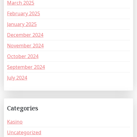
March 2025
February 2025
January 2025
December 2024
November 2024
October 2024
September 2024
July 2024
Categories
Kasino
Uncategorized