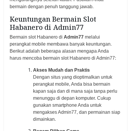
bermain dengan penuh tanggung jawab.
Keuntungan Bermain Slot
Habanero di Admin77
Bermain slot Habanero di
Admin77
melalui
perangkat mobile membawa banyak keuntungan.
Berikut adalah beberapa alasan mengapa Anda
harus mencoba bermain slot Habanero di Admin77:
Akses Mudah dan Praktis
Dengan situs yang dioptimalkan untuk
perangkat mobile, Anda bisa bermain
kapan saja dan di mana saja tanpa perlu
menunggu di depan komputer. Cukup
gunakan smartphone Anda untuk
mengakses Admin77, dan permainan siap
dimainkan.