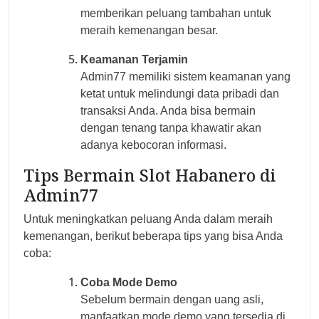
memberikan peluang tambahan untuk
meraih kemenangan besar.
Keamanan Terjamin
Admin77 memiliki sistem keamanan yang
ketat untuk melindungi data pribadi dan
transaksi Anda. Anda bisa bermain
dengan tenang tanpa khawatir akan
adanya kebocoran informasi.
Tips Bermain Slot Habanero di
Admin77
Untuk meningkatkan peluang Anda dalam meraih
kemenangan, berikut beberapa tips yang bisa Anda
coba:
Coba Mode Demo
Sebelum bermain dengan uang asli,
manfaatkan mode demo yang tersedia di