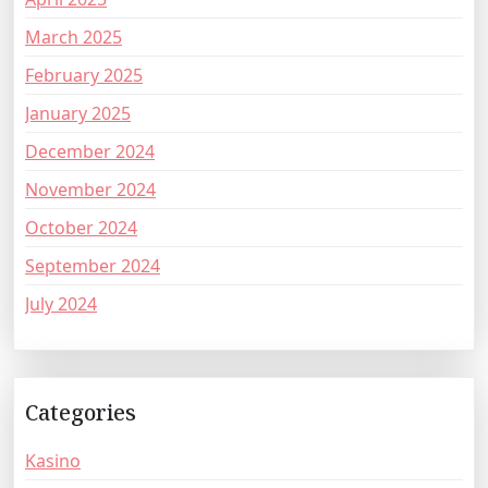
March 2025
February 2025
January 2025
December 2024
November 2024
October 2024
September 2024
July 2024
Categories
Kasino