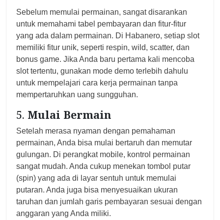
Sebelum memulai permainan, sangat disarankan
untuk memahami tabel pembayaran dan fitur-fitur
yang ada dalam permainan. Di Habanero, setiap slot
memiliki fitur unik, seperti respin, wild, scatter, dan
bonus game. Jika Anda baru pertama kali mencoba
slot tertentu, gunakan mode demo terlebih dahulu
untuk mempelajari cara kerja permainan tanpa
mempertaruhkan uang sungguhan.
5.
Mulai Bermain
Setelah merasa nyaman dengan pemahaman
permainan, Anda bisa mulai bertaruh dan memutar
gulungan. Di perangkat mobile, kontrol permainan
sangat mudah. Anda cukup menekan tombol putar
(spin) yang ada di layar sentuh untuk memulai
putaran. Anda juga bisa menyesuaikan ukuran
taruhan dan jumlah garis pembayaran sesuai dengan
anggaran yang Anda miliki.