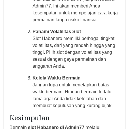
Admin77. Ini akan memberi Anda
kesempatan untuk mempelajari cara kerja
permainan tanpa risiko finansial.
Pahami Volatilitas Slot
Slot Habanero memiliki berbagai tingkat
volatilitas, dari yang rendah hingga yang
tinggi. Pilih slot dengan volatilitas yang
sesuai dengan gaya permainan dan
anggaran Anda.
Kelola Waktu Bermain
Jangan lupa untuk menetapkan batas
waktu bermain. Hindari bermain terlalu
lama agar Anda tidak kelelahan dan
membuat keputusan yang kurang bijak.
Kesimpulan
Bermain
slot Habanero di Admin77
melalui