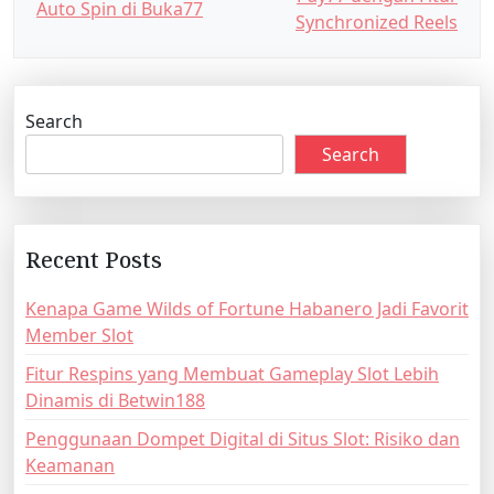
s
Auto Spin di Buka77
Synchronized Reels
t
n
a
Search
v
Search
i
g
a
Recent Posts
t
i
Kenapa Game Wilds of Fortune Habanero Jadi Favorit
Member Slot
o
n
Fitur Respins yang Membuat Gameplay Slot Lebih
Dinamis di Betwin188
Penggunaan Dompet Digital di Situs Slot: Risiko dan
Keamanan