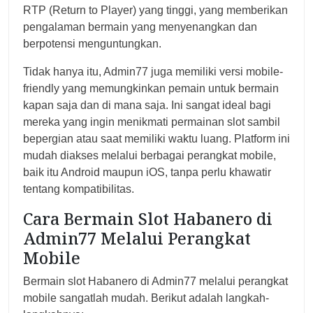
RTP (Return to Player) yang tinggi, yang memberikan
pengalaman bermain yang menyenangkan dan
berpotensi menguntungkan.
Tidak hanya itu, Admin77 juga memiliki versi mobile-
friendly yang memungkinkan pemain untuk bermain
kapan saja dan di mana saja. Ini sangat ideal bagi
mereka yang ingin menikmati permainan slot sambil
bepergian atau saat memiliki waktu luang. Platform ini
mudah diakses melalui berbagai perangkat mobile,
baik itu Android maupun iOS, tanpa perlu khawatir
tentang kompatibilitas.
Cara Bermain Slot Habanero di
Admin77 Melalui Perangkat
Mobile
Bermain slot Habanero di Admin77 melalui perangkat
mobile sangatlah mudah. Berikut adalah langkah-